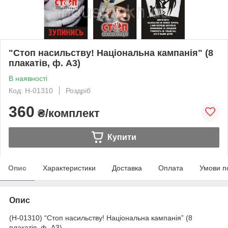
"Стоп насильству! Національна кампанія" (8
плакатів, ф. А3)
В наявності
Код: Н-01310
Роздріб
360
₴/комплект
Купити
Опис
Характеристики
Доставка
Оплата
Умови п
Опис
(Н-01310) “Стоп насильству! Національна кампанія” (8
плакатів, ф. А3)