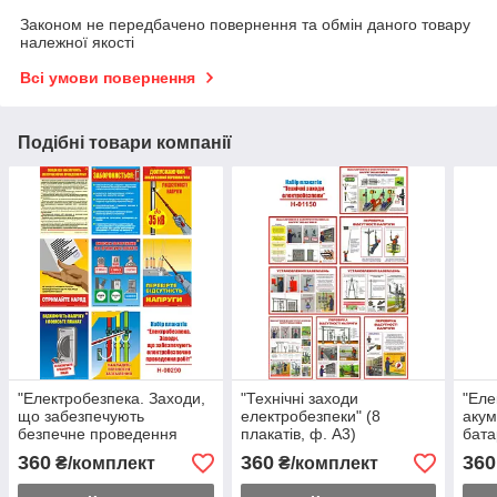
Законом не передбачено повернення та обмін даного товару
належної якості
Всі умови повернення
Подібні товари компанії
"Електробезпека. Заходи,
"Технічні заходи
"Еле
що забезпечують
електробезпеки" (8
аку
безпечне проведення
плакатів, ф. А3)
бата
робіт" (8 плакатів, ф. А3)
А3)
360
360
360
₴/комплект
₴/комплект