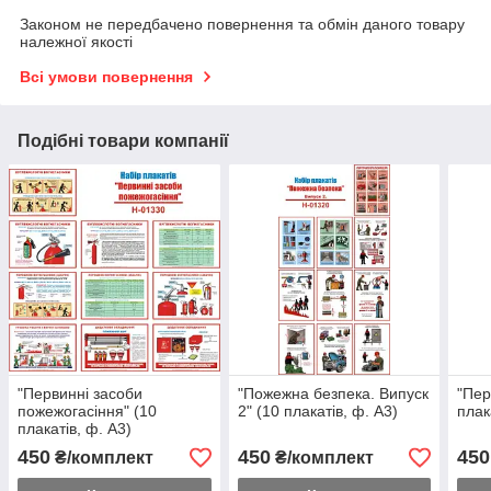
Законом не передбачено повернення та обмін даного товару
належної якості
Всі умови повернення
Подібні товари компанії
"Первинні засоби
"Пожежна безпека. Випуск
"Пер
пожежогасіння" (10
2" (10 плакатів, ф. А3)
плак
плакатів, ф. А3)
450
450
450
₴/комплект
₴/комплект