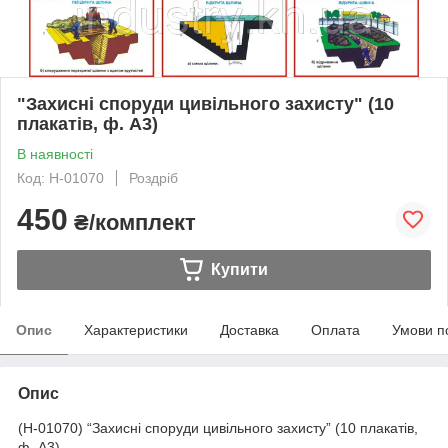
"Захисні споруди цивільного захисту" (10
плакатів, ф. А3)
В наявності
Код: Н-01070
Роздріб
450
₴/комплект
Купити
Опис
Характеристики
Доставка
Оплата
Умови п
Опис
(Н-01070) “Захисні споруди цивільного захисту” (10 плакатів,
ф. А3)