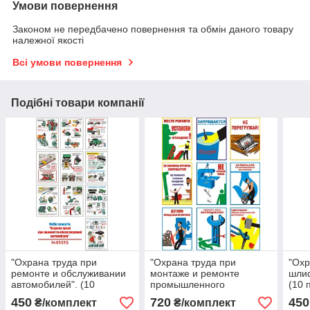
Умови повернення
Законом не передбачено повернення та обмін даного товару
належної якості
Всі умови повернення
Подібні товари компанії
"Охрана труда при
"Охрана труда при
"Охр
ремонте и обслуживании
монтаже и ремонте
шлиф
автомобилей". (10
промышленного
(10 
плакатов ф. А3)
оборудования". (16
450
720
450
₴/комплект
₴/комплект
плакатов ф. А3)