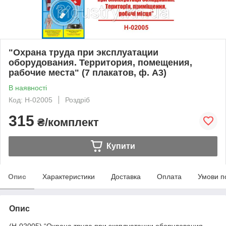
"Охрана труда при эксплуатации
оборудования. Территория, помещения,
рабочие места" (7 плакатов, ф. А3)
В наявності
Код: Н-02005
Роздріб
315
₴/комплект
Купити
Опис
Характеристики
Доставка
Оплата
Умови п
Опис
(Н-02005) “Охрана труда при эксплуатации оборудования.