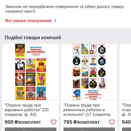
Законом не передбачено повернення та обмін даного товару
належної якості
Всі умови повернення
Подібні товари компанії
"Охрана труда при
"Охрана труда при
"Охр
взрывных работах" (20
ремонтных работах в
плас
плакатов, ф. А3)
котельнях" (17 плакатов,
ф. А
ф. А3)
900
765
540
₴/комплект
₴/комплект