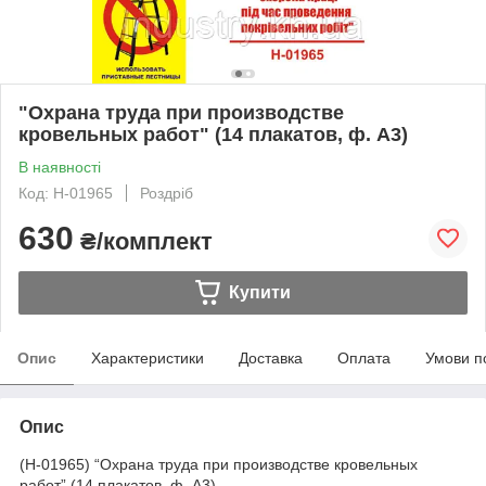
"Охрана труда при производстве
кровельных работ" (14 плакатов, ф. А3)
В наявності
Код: Н-01965
Роздріб
630
₴/комплект
Купити
Опис
Характеристики
Доставка
Оплата
Умови п
Опис
(Н-01965) “Охрана труда при производстве кровельных
работ” (14 плакатов, ф. А3)