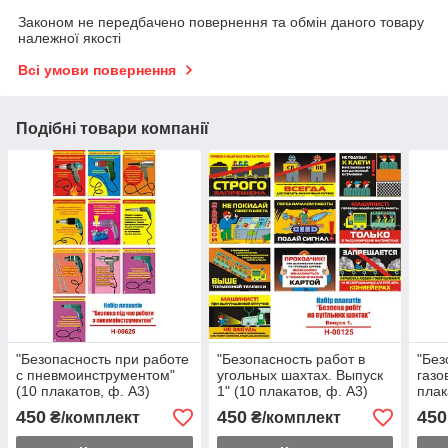
Законом не передбачено повернення та обмін даного товару
належної якості
Всі умови повернення
Подібні товари компанії
"Безопасность при работе
"Безопасность работ в
"Без
с пневмоинструментом"
угольных шахтах. Выпуск
газо
(10 плакатов, ф. А3)
1" (10 плакатов, ф. А3)
плак
450
450
450
₴/комплект
₴/комплект