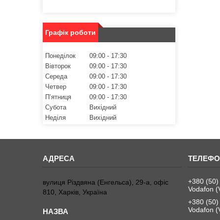
Графік роботи
Понеділок
09:00
17:30
Вівторок
09:00
17:30
Середа
09:00
17:30
Четвер
09:00
17:30
Пʼятниця
09:00
17:30
Субота
Вихідний
Неділя
Вихідний
+380 (50)
вулиця Різдвяна (Енгельса), 29-а, офіс
Vodafon (
810, Харків, Україна
+380 (50)
Vodafon (