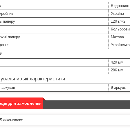
к
Видавницт
иробник
Україна
ь паперу
120 г/м2
Кольорови
рхні паперу
Матова
дання
Українська
ри
420 мм
296 мм
увальницькі характеристики
ь аркушів
9 аркуш.
ція для замовлення
5 ₴/комплект