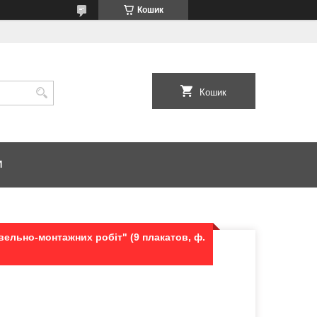
Кошик
Кошик
И
вельно-монтажних робіт" (9 плакатов, ф.