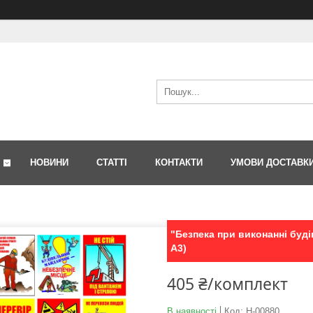
НОВИНИ
СТАТТІ
КОНТАКТИ
УМОВИ ДОСТАВК
"Безпека при виконанні буді
А3)
405 ₴/комплект
В наявності
Код:
Н-00880