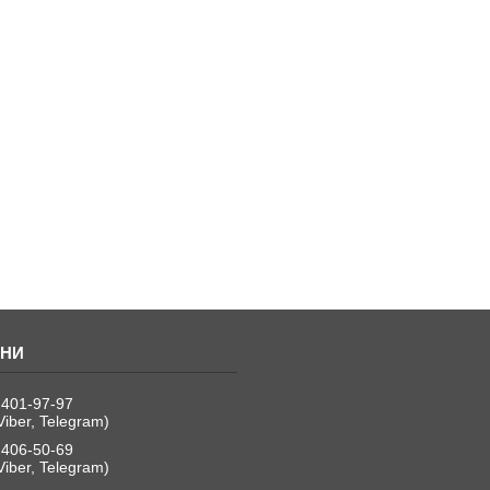
 401-97-97
Viber, Telegram)
 406-50-69
Viber, Telegram)