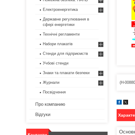
Електроенергетика
Державне регулювання в
сфері енергетики
Технічні регламенти
Набори плакатів
Стенди для підприємств
Учбові стенди
Знаки та плакати безпеки
(Н-00880
Журнали
Посвідчення
Про компанию
Відгуки
Характ
Основ
Контакти