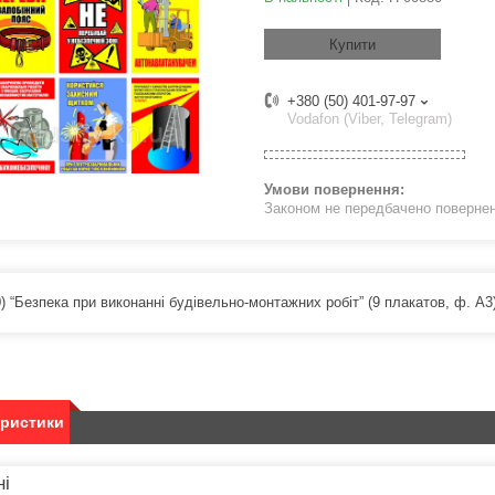
Купити
+380 (50) 401-97-97
Vodafon (Viber, Telegram)
Законом не передбачено поверненн
) “Безпека при виконанні будівельно-монтажних робіт” (9 плакатов, ф. А3
еристики
ні