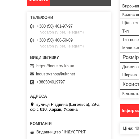
Виробни
Країна в
Щільніст
+380 (50) 401-97-97
Тип
Vodafon (Viber, Telegram)
Тип пове
+380 (50) 406-50-69
Vodafon (Viber, Telegram)
Мова ви
Розмі
https://industry.kh.ua
Довжина
industryshop@ukr.net
Ширина
+380504019797
Корист
Кількіст
вулиця Різдвяна (Енгельса), 29-а,
офіс 810, Харків, Україна
Інформа
Ціна:
40
Видавництво "ІНДУСТРІЯ"