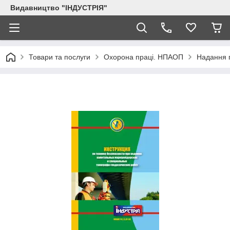
Видавництво "ІНДУСТРІЯ"
Товари та послуги
Охорона праці. НПАОП
Надання п