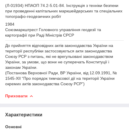
(Л-01934) НПАОП 74.2-5.01-84. Інструкція з техніки безпеки
при проведенні капітальних маркшейдерських та спеціальних
топографо-геодезичних робіт
1984
Союзмаркштрест Головного управління геодезії та
картографії при Раді Міністрів СРСР
До прийняття відповідних актів законодавства України на
території республіки застосовуються акти законодавства
Союзу РСР з питань, які не врегульовані законодавством
України, за умови, що вони не суперечать Конституції і
законам України.
(Постанова Верховної Ради, ВР України, від 12.09.1991, №
1545-XII “Про порядок тимчасової дії на території України
окремих актів законодавства Союзу РСР”)
Приховати
Характеристики
Основні