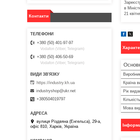
Зареєст
в Мініст
21 квітн
Контакти
+380 (50) 401-97-97
Характ
Vodafon (Viber, Telegram)
+380 (50) 406-50-69
Vodafon (Viber, Telegram)
Основ
Виробни
https://industry.kh.ua
Країна в
industryshop@ukr.net
Рік вида
+380504019797
Кількіст
Мова ви
вулиця Різдвяна (Енгельса), 29-а,
Інформа
офіс 810, Харків, Україна