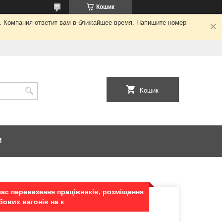
Кошик
я. Компания ответит вам в ближайшее время. Напишите номер
Кошик
И
час перевезення працівників, розміщення
бових вагонів на к