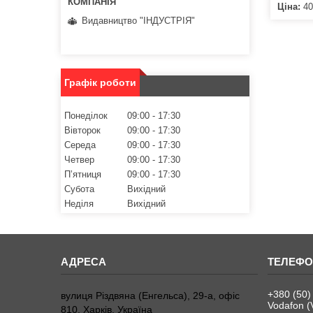
Ціна:
40
Видавництво "ІНДУСТРІЯ"
Графік роботи
Понеділок
09:00
17:30
Вівторок
09:00
17:30
Середа
09:00
17:30
Четвер
09:00
17:30
Пʼятниця
09:00
17:30
Субота
Вихідний
Неділя
Вихідний
+380 (50)
вулиця Різдвяна (Енгельса), 29-а, офіс
Vodafon (
810, Харків, Україна