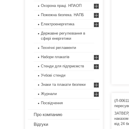
Охорона праці. НПАОП
Пожежна безпека. НАПБ
Електроенергетика
Державне регулювання в
сфері енергетики
Технічні регламенти
Набори плакатів
Стенди для підприємств
Учбові стенди
Знаки та плакати безпеки
Журнали
(Л-00611
Посвідчення
пересув
ЗАТВЕ
Про компанию
наказом 
від 24 б
Відгуки