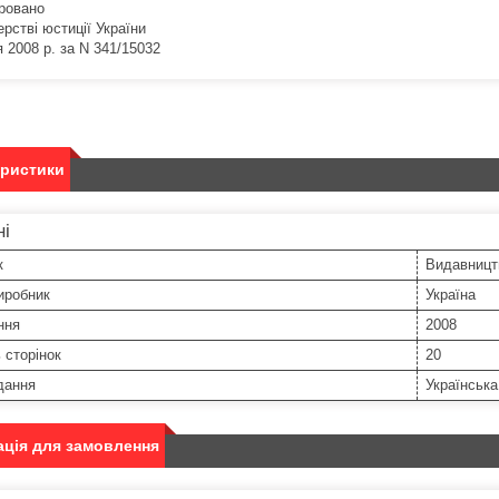
ровано
ерстві юстиції України
я 2008 р. за N 341/15032
еристики
ні
к
Видавницт
иробник
Україна
ння
2008
ь сторінок
20
дання
Українська
ція для замовлення