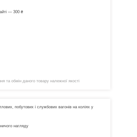
айті — 300 ₴
я та обмін даного товару належної якості
тлових, побутових і службових вагонів на коліях у
рничого нагляду