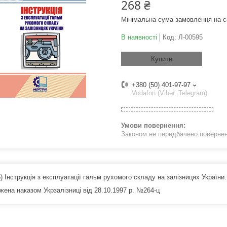
268 ₴
Мінімальна сума замовлення на с
В наявності
Код:
Л-00595
Купити
+380 (50) 401-97-97
Vodafon (Viber, Telegram)
Законом не передбачено поверненн
) Інструкція з експлуатації гальм рухомого складу на залізницях Україн
жена наказом Укрзалізниці від 28.10.1997 р. №264-ц