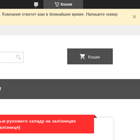
Кошик
я. Компания ответит вам в ближайшее время. Напишите номер
Кошик
И
альм рухомого складу на залізницях
алізниця)