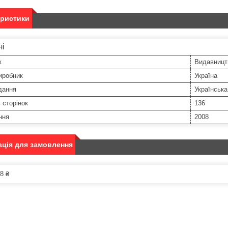
еристики
ні
к
Видавницт
иробник
Україна
дання
Українська
ь сторінок
136
ння
2008
ція для замовлення
8 ₴