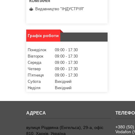
Видавництво "ІНДУСТРІЯ"
Графік роботи
Понеділок
09:00
17:30
Вівторок
09:00
17:30
Середа
09:00
17:30
Четвер
09:00
17:30
Пʼятниця
09:00
17:30
Субота
Вихідний
Неділя
Вихідний
+380 (50)
вулиця Різдвяна (Енгельса), 29-а, офіс
Vodafon (
810, Харків, Україна