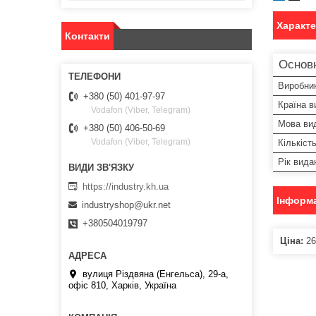
Характ
Контакти
Основ
Виробни
+380 (50) 401-97-97
Країна в
Vodafon (Viber, Telegram)
Мова ви
+380 (50) 406-50-69
Vodafon (Viber, Telegram)
Кількіст
Рік вида
https://industry.kh.ua
Інформа
industryshop@ukr.net
+380504019797
Ціна:
26
вулиця Різдвяна (Енгельса), 29-а,
офіс 810, Харків, Україна