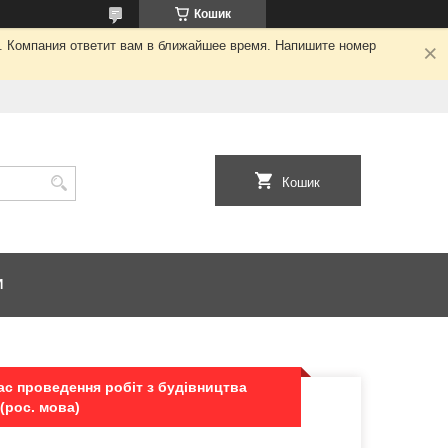
Кошик
я. Компания ответит вам в ближайшее время. Напишите номер
Кошик
И
ас проведення робіт з будівництва
(рос. мова)