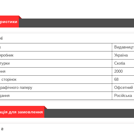
еристики
ні
к
Видавницт
иробник
Україна
турки
Скоба
ння
2000
ь сторінок
68
графічного паперу
Офсетний
дання
Російська
ція для замовлення
 ₴