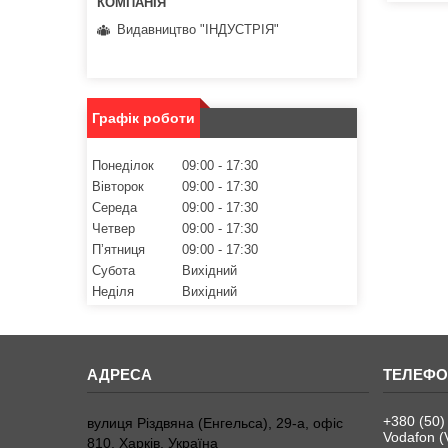
Видавництво "ІНДУСТРІЯ"
Графік роботи
Понеділок
09:00
17:30
Вівторок
09:00
17:30
Середа
09:00
17:30
Четвер
09:00
17:30
Пʼятниця
09:00
17:30
Субота
Вихідний
Неділя
Вихідний
+380 (50)
вулиця Різдвяна (Енгельса), 29-а, офіс
Vodafon (
810, Харків, Україна