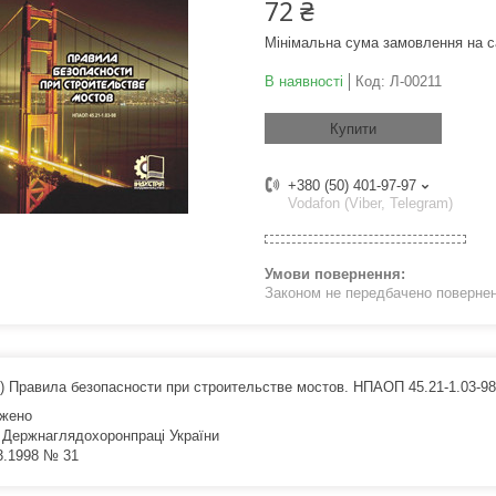
72 ₴
Мінімальна сума замовлення на с
В наявності
Код:
Л-00211
Купити
+380 (50) 401-97-97
Vodafon (Viber, Telegram)
Законом не передбачено поверненн
1) Правила безопасности при строительстве мостов. НПАОП 45.21-1.03-98 
жено
 Держнаглядохоронпраці України
03.1998 № 31