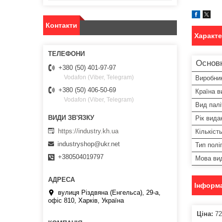
Контакти
Характ
Основ
+380 (50) 401-97-97
Vodafon (Viber, Telegram)
Виробни
+380 (50) 406-50-69
Країна в
Vodafon (Viber, Telegram)
Вид палі
Рік вида
https://industry.kh.ua
Кількіст
industryshop@ukr.net
Тип полі
+380504019797
Мова ви
Інформа
вулиця Різдвяна (Енгельса), 29-а,
офіс 810, Харків, Україна
Ціна:
72