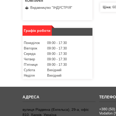
Ціна:
60
Видавництво "ІНДУСТРІЯ"
Графік роботи
Понеділок
09:00
17:30
Вівторок
09:00
17:30
Середа
09:00
17:30
Четвер
09:00
17:30
Пʼятниця
09:00
17:30
Субота
Вихідний
Неділя
Вихідний
+380 (50)
вулиця Різдвяна (Енгельса), 29-а, офіс
Vodafon (
810, Харків, Україна