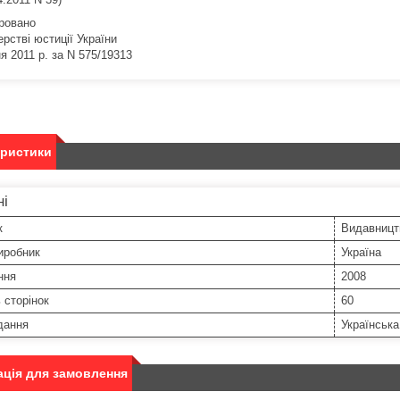
ровано
ерстві юстиції України
я 2011 р. за N 575/19313
еристики
ні
к
Видавницт
иробник
Україна
ння
2008
ь сторінок
60
дання
Українська
ція для замовлення