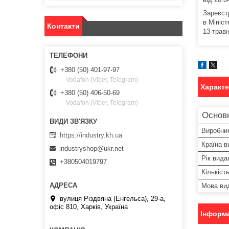
Зареєст
в Мініст
Контакти
13 травн
+380 (50) 401-97-97
Vodafon (Viber, Telegram)
Характ
+380 (50) 406-50-69
Vodafon (Viber, Telegram)
Основ
Виробни
https://industry.kh.ua
Країна в
industryshop@ukr.net
Рік вида
+380504019797
Кількіст
Мова ви
вулиця Різдвяна (Енгельса), 29-а,
офіс 810, Харків, Україна
Інформа