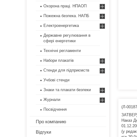
Охорона праці. НПАОП
Пожежна безпека. НАПБ
Електроенергетика
Державне регулювання в
сфері енергетики
Технічні регламенти
Набори плакатів
Стенди для підприємств
Учбові стенди
Знаки та плакати безпеки
Журнали
(Л-0018
Посвідчення
ЗАТВЕ
Наказ Д
Про компанию
01.12.20
(у редак
Відгуки
від 20.0