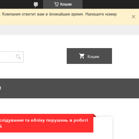
Кошик
я. Компания ответит вам в ближайшее время. Напишите номер
Кошик
И
лідування та обліку порушень в роботі
й