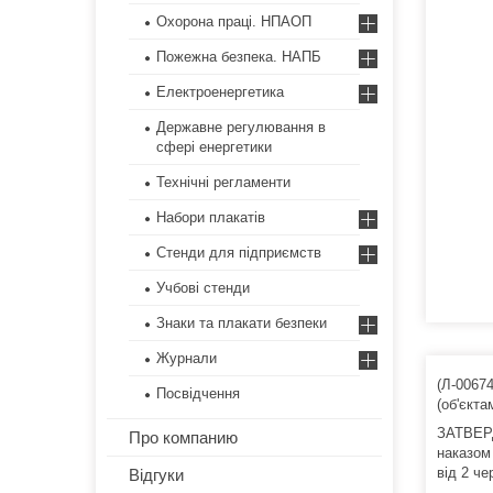
Охорона праці. НПАОП
Пожежна безпека. НАПБ
Електроенергетика
Державне регулювання в
сфері енергетики
Технічні регламенти
Набори плакатів
Стенди для підприємств
Учбові стенди
Знаки та плакати безпеки
Журнали
(Л-0067
Посвідчення
(об'єкт
ЗАТВЕ
Про компанию
наказом
від 2 че
Відгуки