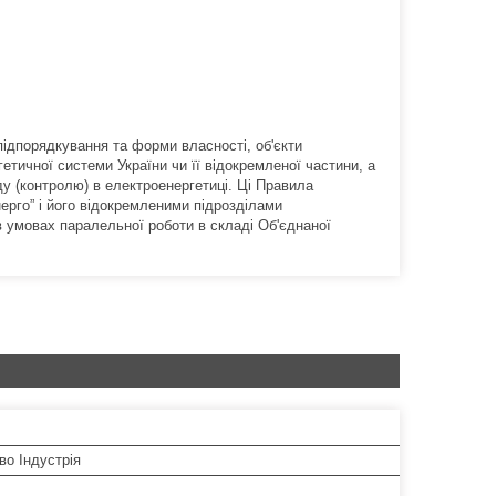
підпорядкування та форми власності, об'єкти
тичної системи України чи її відокремленої частини, а
у (контролю) в електроенергетиці. Ці Правила
ерго” і його відокремленими підрозділами
в умовах паралельної роботи в складі Об'єднаної
во Індустрія