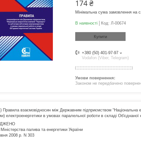
174 ₴
Мінімальна сума замовлення на с
В наявності
Код:
Л-00674
Купити
+380 (50) 401-97-97
Vodafon (Viber, Telegram)
Законом не передбачено поверненн
4) Правила взаємовідносин між Державним підприємством “Національна ен
ами) електроенергетики в умовах паралельної роботи в складі Об'єднаної 
РДЖЕНО
 Міністерства палива та енергетики України
рвня 2008 р. N 303