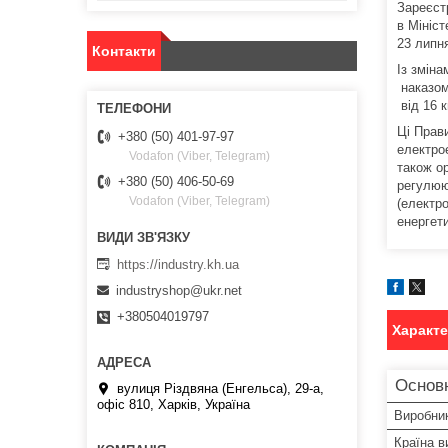
Зареєст
в Мініст
23 липн
Контакти
Із змін
наказом
від 16 к
Ці Прав
+380 (50) 401-97-97
електро
Vodafon (Viber, Telegram)
також о
+380 (50) 406-50-69
регулюю
Vodafon (Viber, Telegram)
(електр
енергет
https://industry.kh.ua
industryshop@ukr.net
+380504019797
Характ
Основ
вулиця Різдвяна (Енгельса), 29-а,
офіс 810, Харків, Україна
Виробни
Країна в