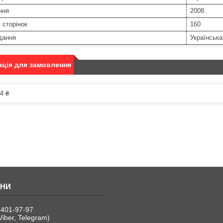
ння
2008
ь сторінок
160
дання
Українська
ція для замовлення
4 ₴
 401-97-97
Viber, Telegram)