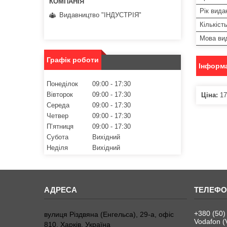
Рік вида
Видавництво "ІНДУСТРІЯ"
Кількіст
Мова ви
Графік роботи
Інформа
Понеділок
09:00
17:30
Вівторок
09:00
17:30
Ціна:
17
Середа
09:00
17:30
Четвер
09:00
17:30
Пʼятниця
09:00
17:30
Субота
Вихідний
Неділя
Вихідний
+380 (50)
вулиця Різдвяна (Енгельса), 29-а, офіс
Vodafon (
810, Харків, Україна