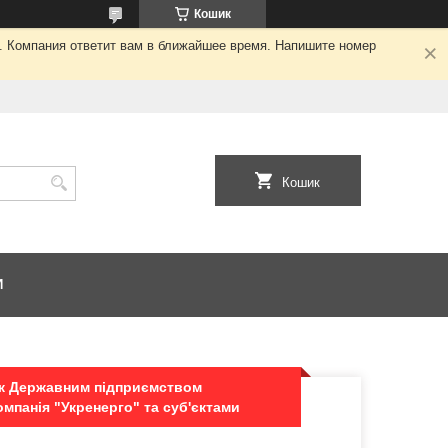
Кошик
я. Компания ответит вам в ближайшее время. Напишите номер
Кошик
И
ж Державним підприємством
мпанія "Укренерго" та суб'єктами