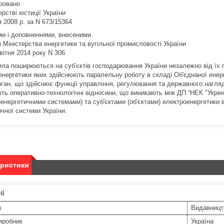
ровано
ерстві юстиції України
я 2008 р. за N 673/15364
ами і доповненнями, внесеними
 Міністерства енергетики та вугільної промисловості України
вітня 2014 року N 306
ила поширюються на суб'єктів господарювання України незалежно від їх 
енергетики яких здійснюють паралельну роботу в складі Об'єднаної енерге
рган, що здійснює функції управління, регулювання та державного нагляд
ть оперативно-технологічні відносини, що виникають між ДП “НЕК "Укрен
оенергетичними системами) та суб'єктами (об'єктами) електроенергетики 
ичної системи України.
еристики
ні
к
Видавницт
иробник
Україна