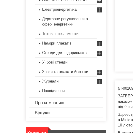
Електроенергетика
Державне регулювання в
сфері енергетики
Технічні регламенти
Набори плакатів
Стенди для підприємств
Учбові стенди
Знаки та плакати безпеки
Журнали
(Л-0016
Посвідчення
ЗАТВЕ
наказом
Про компанию
від 9 сі
Відгуки
Зареєст
в Мініст
10 лютог
Контакти
Вимоги 