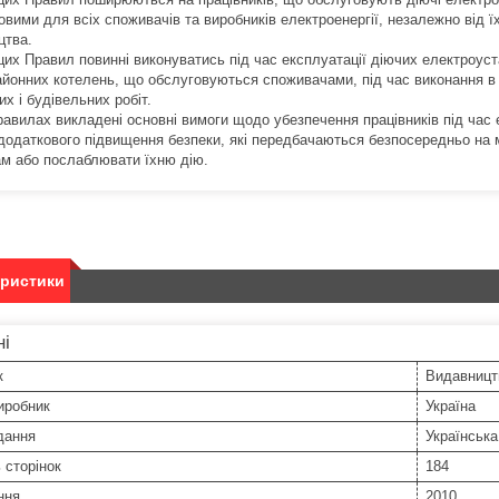
овими для всіх споживачів та виробників електроенергії, незалежно від ї
цтва.
цих Правил повинні виконуватись під час експлуатації діючих електроуст
айонних котелень, що обслуговуються споживачами, під час виконання в
х і будівельних робіт.
равилах викладені основні вимоги щодо убезпечення працівників під час 
додаткового підвищення безпеки, які передбачаються безпосередньо на мі
м або послаблювати їхню дію.
еристики
ні
к
Видавницт
иробник
Україна
дання
Українська
ь сторінок
184
ння
2010