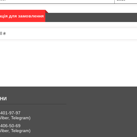
ція для замовлення
8 ₴
 401-97-97
Viber, Telegram)
 406-50-69
Viber, Telegram)