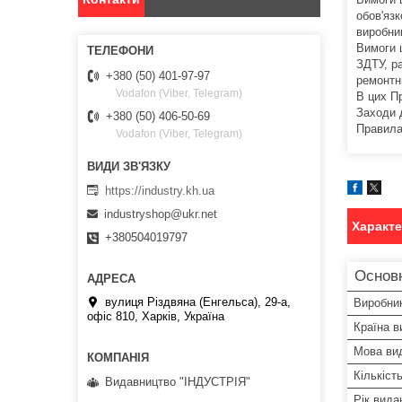
обов'язк
виробни
Вимоги 
ЗДТУ, р
+380 (50) 401-97-97
ремонтни
Vodafon (Viber, Telegram)
В цих П
Заходи 
+380 (50) 406-50-69
Правила
Vodafon (Viber, Telegram)
https://industry.kh.ua
industryshop@ukr.net
Характ
+380504019797
Основ
вулиця Різдвяна (Енгельса), 29-а,
Виробни
офіс 810, Харків, Україна
Країна в
Мова ви
Кількіст
Видавництво "ІНДУСТРІЯ"
Рік вида