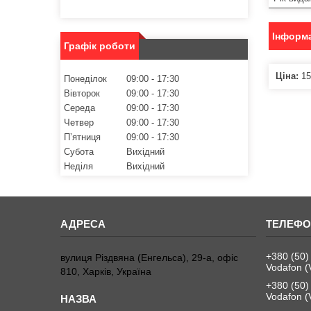
Інформа
Графік роботи
Ціна:
15
Понеділок
09:00
17:30
Вівторок
09:00
17:30
Середа
09:00
17:30
Четвер
09:00
17:30
Пʼятниця
09:00
17:30
Субота
Вихідний
Неділя
Вихідний
+380 (50)
вулиця Різдвяна (Енгельса), 29-а, офіс
Vodafon (
810, Харків, Україна
+380 (50)
Vodafon (