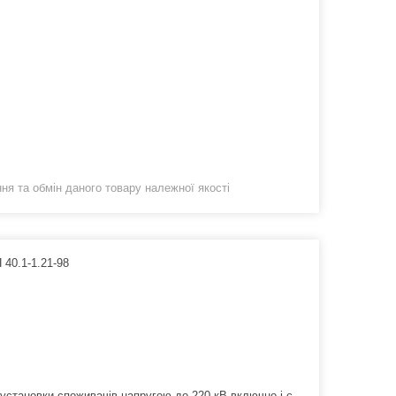
я та обмін даного товару належної якості
 40.1-1.21-98
установки споживачів напругою до 220 кВ включно і є