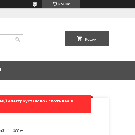
Кошик
Кошик
И
ації електроустановок споживачів.
айті — 300 ₴