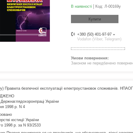
В наявності
Код:
Л-00169у
Купити
+380 (50) 401-97-97
Vodafon (Viber, Telegram)
Законом не передбачено поверненн
9у) Правила безпечної експлуатації електроустановок споживачів. НПАОП
РДЖЕНО
 Держнаглядохоронпраці України
чня 1998 р. N 4
ровано
ерстві юстиції України
о 1998 р. за N 93/2533
цих Правил поширюються на працівників, що обслуговують діючі електро