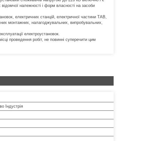
х відомчої належності і форм власності на засоби
ановок, електричних станцій, електричної частини ТАВ,
 них монтажних, налагоджувальних, випробувальних,
експлуатації електроустановок.
сці проведення робіт, не повинні суперечити цим
во Індустрія