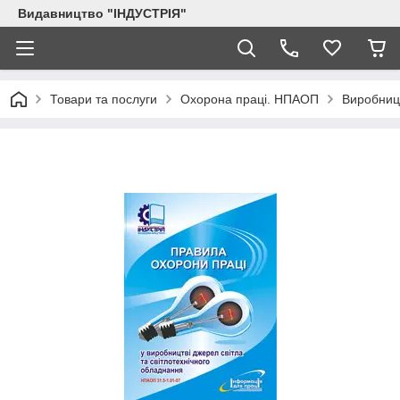
Видавництво "ІНДУСТРІЯ"
Товари та послуги
Охорона праці. НПАОП
Виробницт