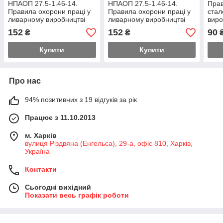
НПАОП 27.5-1.46-14.
НПАОП 27.5-1.46-14.
Прав
Правила охорони праці у
Правила охорони праці у
ста
ливарному виробництві
ливарному виробництві
виро
(рос. мова)
1.01
152
152
90
₴
₴
Купити
Купити
Про нас
94% позитивних з 19 відгуків за рік
Працює з 11.10.2013
м. Харків
вулиця Різдвяна (Енгельса), 29-а, офіс 810, Харків,
Україна
Контакти
Сьогодні вихідний
Показати весь графік роботи