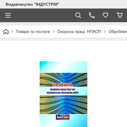
Видавництво "ІНДУСТРІЯ"
Товари та послуги
Охорона праці. НПАОП
Обробленн