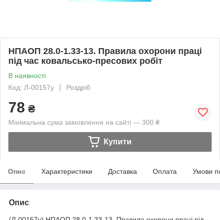
НПАОП 28.0-1.33-13. Правила охорони праці
під час ковальсько-пресових робіт
В наявності
Код: Л-00157у
Роздріб
78
₴
Мінімальна сума замовлення на сайті — 300 ₴
Купити
Опис
Характеристики
Доставка
Оплата
Умови п
Опис
(Л-00157у) НПАОП 28.0-1.33-13. Правила охорони праці під