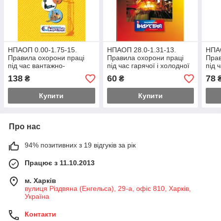
НПАОП 0.00-1.75-15.
НПАОП 28.0-1.31-13.
НПАО
Правила охорони праці
Правила охорони праці
Прав
під час вантажно-
під час гарячої і холодної
під 
розвантажувальних робіт
прокатки алюмінієвих і
робі
138
60
78
₴
₴
магнієвих сплавів
Купити
Купити
Про нас
94% позитивних з 19 відгуків за рік
Працює з 11.10.2013
м. Харків
вулиця Різдвяна (Енгельса), 29-а, офіс 810, Харків,
Україна
Контакти