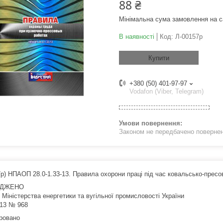
88 ₴
Мінімальна сума замовлення на с
В наявності
Код:
Л-00157р
Купити
+380 (50) 401-97-97
Vodafon (Viber, Telegram)
Законом не передбачено поверненн
р) НПАОП 28.0-1.33-13. Правила охорони праці під час ковальсько-пресов
РДЖЕНО
 Міністерства енергетики та вугільної промисловості України
013 № 968
ровано