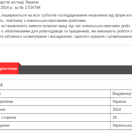
ерстві юстиції України
 2014 р. за № 17/24794
 поширюються на всіх суб'єктів господарювання незалежно від форм влас
сть, пов'язану з ковальсько-пресовими роботами.
 встановлюють вимоги охорони праці під час ковальсько-пресових робіт.
є обов'язковими для роботодавців та працівників, які виконують роботи 
го об'ємного штампування і висадження, гарячого кування і штампування
еристики
ні
к
Видавницт
иробник
Україна
ння
2014
ь сторінок
24
дання
Українська