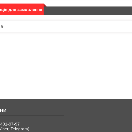
ція для замовлення
 ₴
 401-97-97
Viber, Telegram)