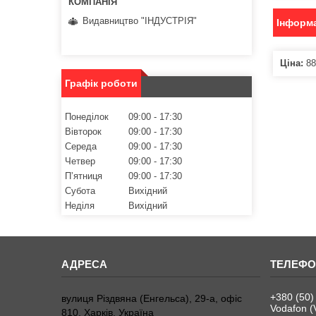
Видавництво "ІНДУСТРІЯ"
Інформа
Ціна:
88
Графік роботи
Понеділок
09:00
17:30
Вівторок
09:00
17:30
Середа
09:00
17:30
Четвер
09:00
17:30
Пʼятниця
09:00
17:30
Субота
Вихідний
Неділя
Вихідний
+380 (50)
вулиця Різдвяна (Енгельса), 29-а, офіс
Vodafon (
810, Харків, Україна