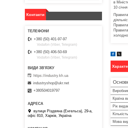
в Мініст
10 січня
Контакти
Правила
діяльні
Правила
Правила 
холодно
+380 (50) 401-97-97
Vodafon (Viber, Telegram)
+380 (50) 406-50-69
Vodafon (Viber, Telegram)
Характ
https://industry.kh.ua
Основ
industryshop@ukr.net
+380504019797
Виробни
Країна в
Рік вида
вулиця Різдвяна (Енгельса), 29-а,
Кількіст
офіс 810, Харків, Україна
Мова ви