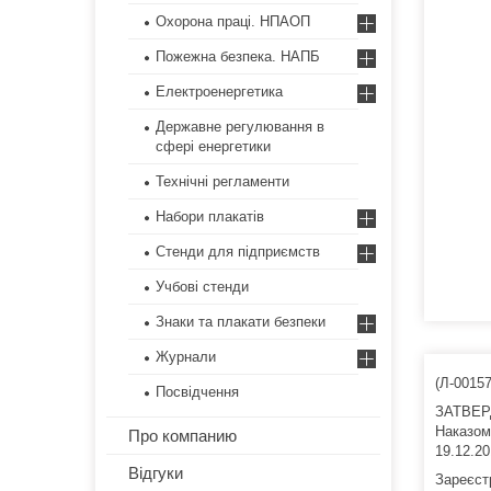
Охорона праці. НПАОП
Пожежна безпека. НАПБ
Електроенергетика
Державне регулювання в
сфері енергетики
Технічні регламенти
Набори плакатів
Стенди для підприємств
Учбові стенди
Знаки та плакати безпеки
Журнали
(Л-00157
Посвідчення
ЗАТВЕ
Наказом
Про компанию
19.12.2
Відгуки
Зареєст