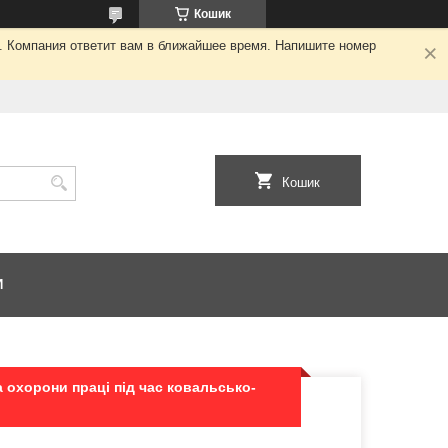
Кошик
я. Компания ответит вам в ближайшее время. Напишите номер
Кошик
И
 охорони праці під час ковальсько-