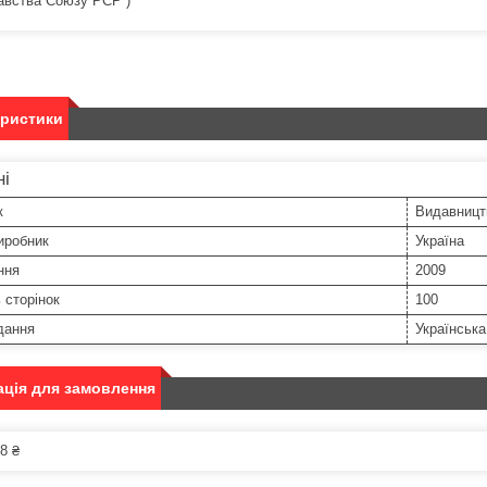
авства Союзу РСР”)
еристики
ні
к
Видавницт
иробник
Україна
ння
2009
ь сторінок
100
дання
Українська
ція для замовлення
8 ₴