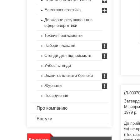
Електроенергетика
Державне регулювання в
сфері енергетики
Технічні регламенти
Набори плакатів
Стенди для підприємств
Учбові стенди
Знаки та плакати безпеки
Журнали
(Л-0097
Посвідчення
Затверд
Мінчор
Про компанию
1979 р.
Відгуки
До прий
які не в
(Постано
Контакти