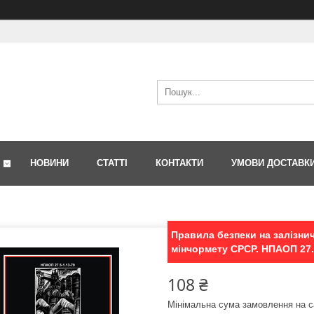
НОВИНИ
СТАТТІ
КОНТАКТИ
УМОВИ ДОСТАВК
Правила безпеки на залізни
мінчормету СРСР. НПАОП 27.
108 ₴
Мінімальна сума замовлення на с