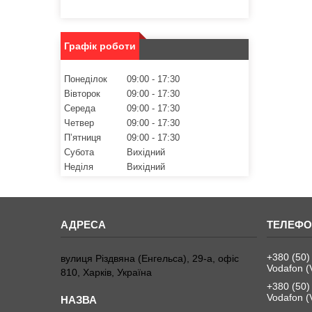
Графік роботи
Понеділок
09:00
17:30
Вівторок
09:00
17:30
Середа
09:00
17:30
Четвер
09:00
17:30
Пʼятниця
09:00
17:30
Субота
Вихідний
Неділя
Вихідний
+380 (50)
вулиця Різдвяна (Енгельса), 29-а, офіс
Vodafon (
810, Харків, Україна
+380 (50)
Vodafon (