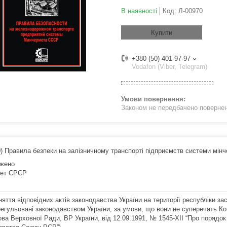
В наявності
Код:
Л-00970
Купити
+380 (50) 401-97-97
Vodafon (Viber, Telegram)
Законом не передбачено поверненн
0) Правила безпеки на залізничному транспорті підприємств системи мін
жено
мет СРСР
няття відповідних актів законодавства України на території республіки 
регульовані законодавством України, за умови, що вони не суперечать Кон
ва Верховної Ради, ВР України, від 12.09.1991, № 1545-XII “Про порядок 