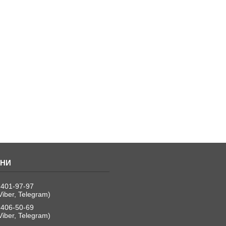
 401-97-97
Viber, Telegram)
 406-50-69
Viber, Telegram)