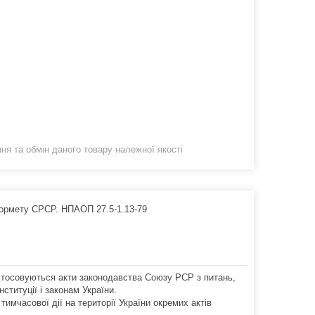
я та обмін даного товару належної якості
чормету СРСР. НПАОП 27.5-1.13-79
застосовуються акти законодавства Союзу РСР з питань,
ституції і законам України.
тимчасової дії на території України окремих актів