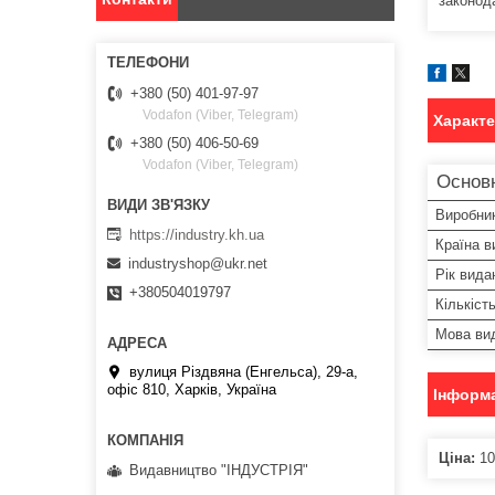
законод
+380 (50) 401-97-97
Vodafon (Viber, Telegram)
Характ
+380 (50) 406-50-69
Vodafon (Viber, Telegram)
Основ
Виробни
https://industry.kh.ua
Країна в
industryshop@ukr.net
Рік вида
+380504019797
Кількіст
Мова ви
вулиця Різдвяна (Енгельса), 29-а,
офіс 810, Харків, Україна
Інформа
Ціна:
10
Видавництво "ІНДУСТРІЯ"