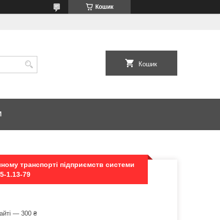
Кошик
Кошик
И
чному транспорті підприємств системи
5-1.13-79
айті — 300 ₴