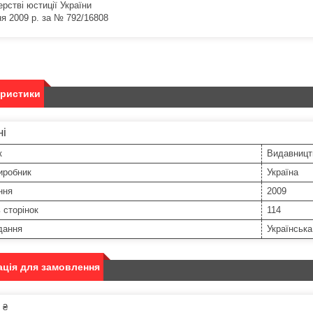
ерстві юстиції України
ня 2009 р. за № 792/16808
еристики
ні
к
Видавницт
иробник
Україна
ння
2009
ь сторінок
114
дання
Українська
ція для замовлення
 ₴