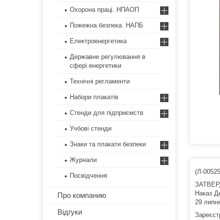
Охорона праці. НПАОП
Пожежна безпека. НАПБ
Електроенергетика
Державне регулювання в
сфері енергетики
Технічні регламенти
Набори плакатів
Стенди для підприємств
Учбові стенди
Знаки та плакати безпеки
Журнали
(Л-0052
Посвідчення
ЗАТВЕ
Наказ Де
Про компанию
29 липн
Відгуки
Зареєст