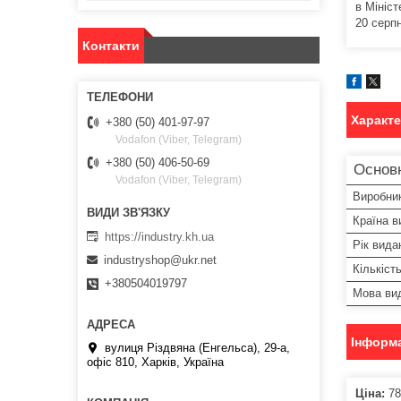
в Мініст
20 серп
Контакти
Характ
+380 (50) 401-97-97
Vodafon (Viber, Telegram)
+380 (50) 406-50-69
Основ
Vodafon (Viber, Telegram)
Виробни
Країна в
https://industry.kh.ua
Рік вида
industryshop@ukr.net
Кількіст
+380504019797
Мова ви
Інформа
вулиця Різдвяна (Енгельса), 29-а,
офіс 810, Харків, Україна
Ціна:
78