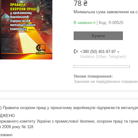
78 ₴
Мінімальна сума замовлення на с
В наявності
Код:
Л-00525
Купити
+380 (50) 401-97-97
Vodafon (Viber, Telegram)
Законом не передбачено поверненн
5) Правила охорони праці у прокатному виробництві підприємств металур
РДЖЕНО
ржавного комітету України з промислової безпеки, охорони праці та гірн
я 2009 року № 118
ровано