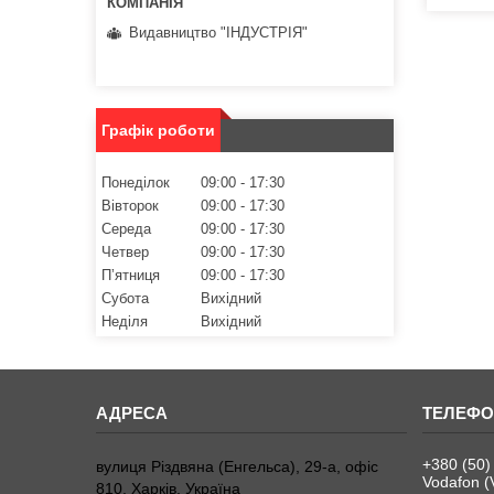
Видавництво "ІНДУСТРІЯ"
Графік роботи
Понеділок
09:00
17:30
Вівторок
09:00
17:30
Середа
09:00
17:30
Четвер
09:00
17:30
Пʼятниця
09:00
17:30
Субота
Вихідний
Неділя
Вихідний
+380 (50)
вулиця Різдвяна (Енгельса), 29-а, офіс
Vodafon (
810, Харків, Україна