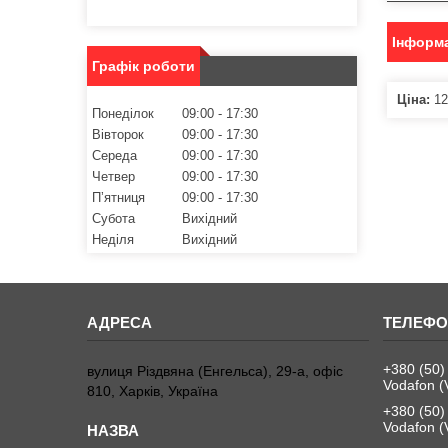
Інформа
Графік роботи
Ціна:
12
Понеділок
09:00
17:30
Вівторок
09:00
17:30
Середа
09:00
17:30
Четвер
09:00
17:30
Пʼятниця
09:00
17:30
Субота
Вихідний
Неділя
Вихідний
+380 (50)
вулиця Різдвяна (Енгельса), 29-а, офіс
Vodafon (
810, Харків, Україна
+380 (50)
Vodafon (