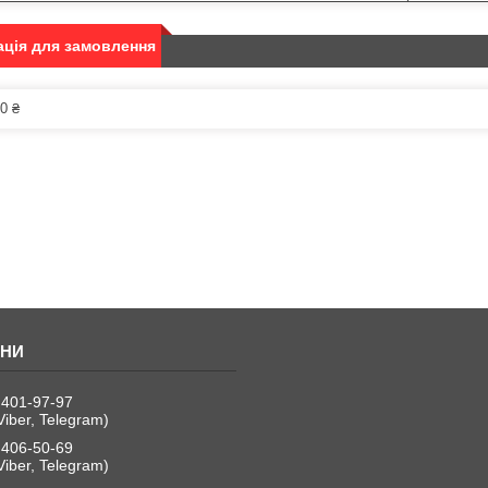
ція для замовлення
0 ₴
 401-97-97
Viber, Telegram)
 406-50-69
Viber, Telegram)