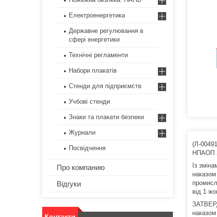
Електроенергетика
Державне регулювання в
сфері енергетики
Технічні регламенти
Набори плакатів
Стенди для підприємств
Учбові стенди
Знаки та плакати безпеки
Журнали
(Л-00491
Посвідчення
НПАОП 2
Із змін
Про компанию
наказом
промисло
Відгуки
від 1 жо
ЗАТВЕ
наказом
Контакти