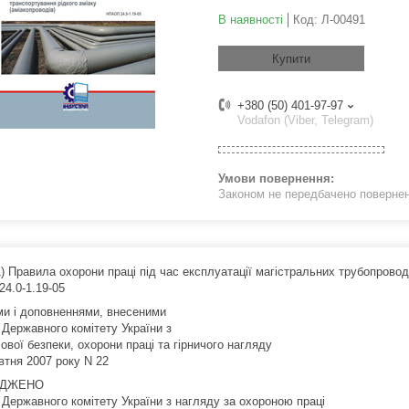
В наявності
Код:
Л-00491
Купити
+380 (50) 401-97-97
Vodafon (Viber, Telegram)
Законом не передбачено поверненн
) Правила охорони праці під час експлуатації магістральних трубопровод
4.0-1.19-05
ами і доповненнями, внесеними
 Державного комітету України з
вої безпеки, охорони праці та гірничого нагляду
втня 2007 року N 22
РДЖЕНО
 Державного комітету України з нагляду за охороною праці