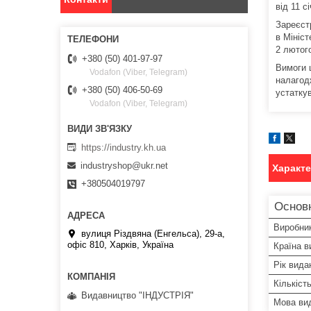
від 11 с
Зареєст
в Мініст
2 лютог
+380 (50) 401-97-97
Вимоги ц
Vodafon (Viber, Telegram)
налагодж
+380 (50) 406-50-69
устатку
Vodafon (Viber, Telegram)
https://industry.kh.ua
industryshop@ukr.net
Характ
+380504019797
Основ
Виробни
вулиця Різдвяна (Енгельса), 29-а,
офіс 810, Харків, Україна
Країна в
Рік вида
Кількіст
Видавництво "ІНДУСТРІЯ"
Мова ви