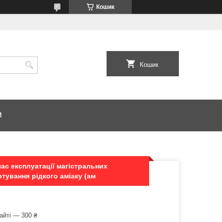
Кошик
Кошик
И
ас експлуатації магістральних
тування рідкого аміаку (ам
айті — 300 ₴