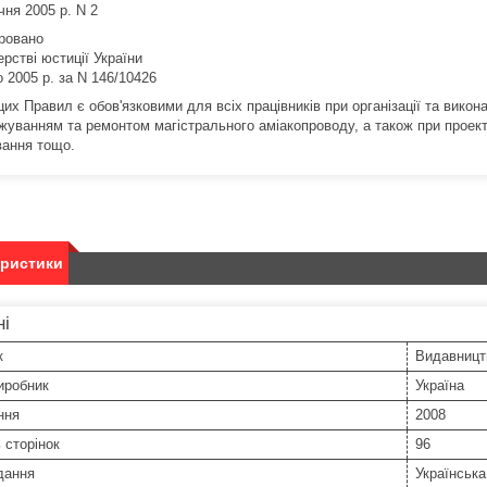
ічня 2005 р. N 2
ровано
ерстві юстиції України
о 2005 р. за N 146/10426
их Правил є обов'язковими для всіх працівників при організації та викон
уванням та ремонтом магістрального аміакопроводу, а також при проектув
вання тощо.
еристики
ні
к
Видавницт
иробник
Україна
ння
2008
ь сторінок
96
дання
Українська