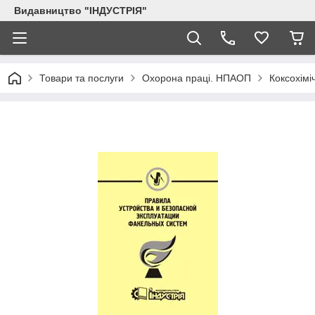
Видавництво "ІНДУСТРІЯ"
Товари та послуги
Охорона праці. НПАОП
Коксохімі