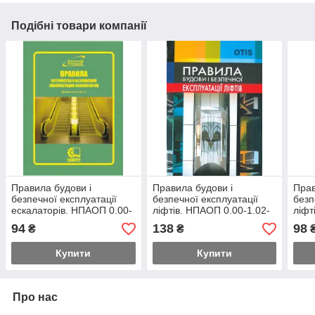
Подібні товари компанії
Правила будови і
Правила будови і
Прав
безпечної експлуатації
безпечної експлуатації
безп
ескалаторів. НПАОП 0.00-
ліфтів. НПАОП 0.00-1.02-
ліфт
1.06-77
08
0.00
94
138
98
₴
₴
Купити
Купити
Про нас