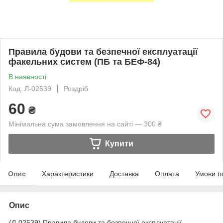
Правила будови та безпечної експлуатації
факельних систем (ПБ та БЕФ-84)
В наявності
Код: Л-02539
Роздріб
60
₴
Мінімальна сума замовлення на сайті — 300 ₴
Купити
Опис
Характеристики
Доставка
Оплата
Умови п
Опис
(Л-02539) Правила будови та безпечної експлуатації