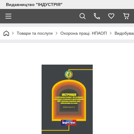
Видавництво "ІНДУСТРІЯ"
Товари та послуги
Охорона праці. НПАОП
Видобуван