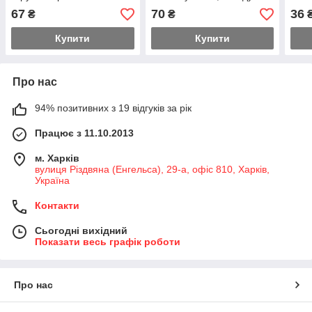
замикання, вибору і
вимірювання опору
руд
67
70
36
₴
₴
перевірки уставок
шахтних заземлень
норм
максимальн
елек
Купити
Купити
Про нас
94% позитивних з 19 відгуків за рік
Працює з 11.10.2013
м. Харків
вулиця Різдвяна (Енгельса), 29-а, офіс 810, Харків,
Україна
Контакти
Сьогодні вихідний
Показати весь графік роботи
Про нас