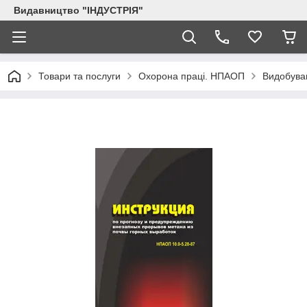
Видавництво "ІНДУСТРІЯ"
Товари та послуги
Охорона праці. НПАОП
Видобуван