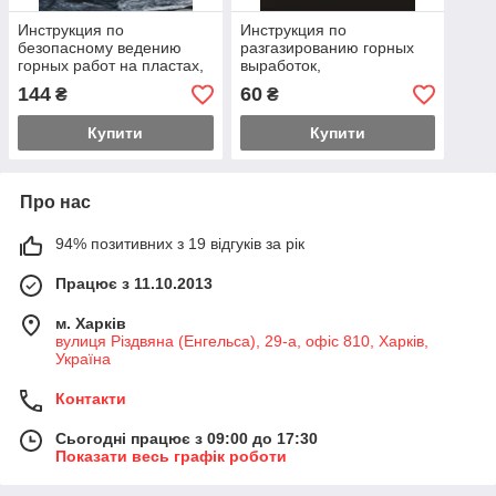
Инструкция по
Инструкция по
безопасному ведению
разгазированию горных
горных работ на пластах,
выработок,
опасных по внезапным
расследованию, учету и
144
60
₴
₴
выбросам угля, породы и
предупреждению
газа.
загазирований. НПАОП
Купити
Купити
10.0
Про нас
94% позитивних з 19 відгуків за рік
Працює з 11.10.2013
м. Харків
вулиця Різдвяна (Енгельса), 29-а, офіс 810, Харків,
Україна
Контакти
Сьогодні працює з 09:00 до 17:30
Показати весь графік роботи