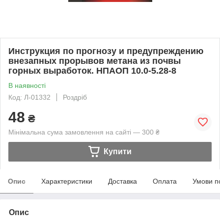
Инструкция по прогнозу и предупреждению
внезапных прорывов метана из почвы
горных выработок. НПАОП 10.0-5.28-8
В наявності
Код: Л-01332
Роздріб
48
₴
Мінімальна сума замовлення на сайті — 300 ₴
Купити
Опис
Характеристики
Доставка
Оплата
Умови п
Опис