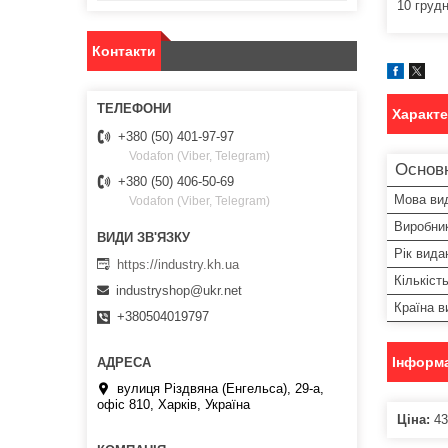
10 грудн
Контакти
Характ
+380 (50) 401-97-97
Vodafon (Viber, Telegram)
Основ
+380 (50) 406-50-69
Мова ви
Vodafon (Viber, Telegram)
Виробни
Рік вида
https://industry.kh.ua
Кількіст
industryshop@ukr.net
Країна в
+380504019797
Інформа
вулиця Різдвяна (Енгельса), 29-а,
офіс 810, Харків, Україна
Ціна:
43