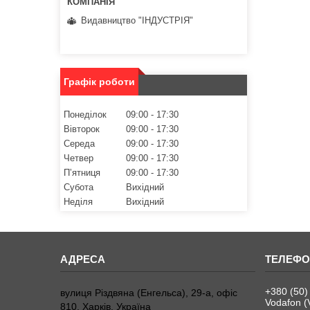
Видавництво "ІНДУСТРІЯ"
Графік роботи
Понеділок
09:00
17:30
Вівторок
09:00
17:30
Середа
09:00
17:30
Четвер
09:00
17:30
Пʼятниця
09:00
17:30
Субота
Вихідний
Неділя
Вихідний
+380 (50)
вулиця Різдвяна (Енгельса), 29-а, офіс
Vodafon (
810, Харків, Україна