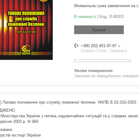
Мінімальна сума замовлення на с
В наявності
Код:
Л-00337
Купити
+380 (50) 401-97-97
Vodafon (Viber, Telegram)
Законом не передбачено поверненн
7) Типове положення про службу пожежної безпеки. НАПБ Б.02.010-2003
РДЖЕНО
 Міністерства України з питань надзвичайних ситуацій та у справах захи
ересня 2003 р. N 369
ровано
ерстві юстиції України