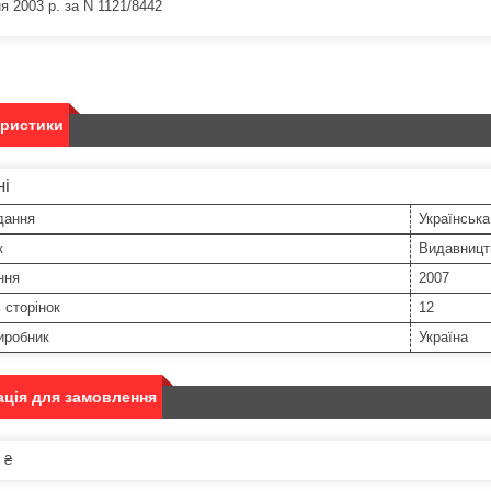
я 2003 р. за N 1121/8442
еристики
ні
дання
Українська
к
Видавницт
ння
2007
ь сторінок
12
иробник
Україна
ція для замовлення
 ₴