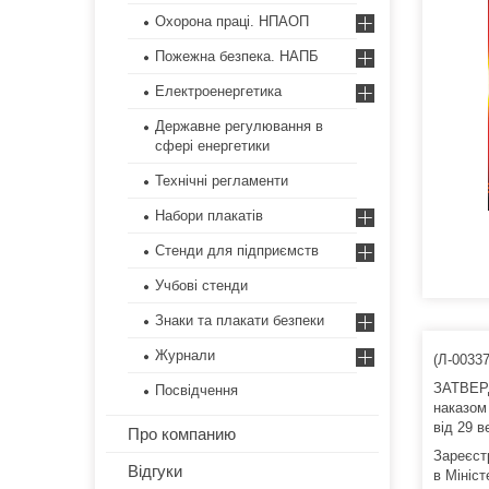
Охорона праці. НПАОП
Пожежна безпека. НАПБ
Електроенергетика
Державне регулювання в
сфері енергетики
Технічні регламенти
Набори плакатів
Стенди для підприємств
Учбові стенди
Знаки та плакати безпеки
Журнали
(Л-0033
ЗАТВЕ
Посвідчення
наказом
від 29 в
Про компанию
Зареєст
Відгуки
в Мініст