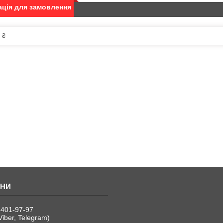
ція для замовлення
 ₴
 401-97-97
Viber, Telegram)