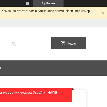
Кошик
я. Компания ответит вам в ближайшее время. Напишите номер
Кошик
И
а морських суднах України. НАПБ