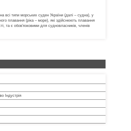
 всі типи морських суден України (далі – судна), у
ного плавання (ріка – море), які здійснюють плавання
і, та є обов'язковими для судновласників, членів
во Індустрія