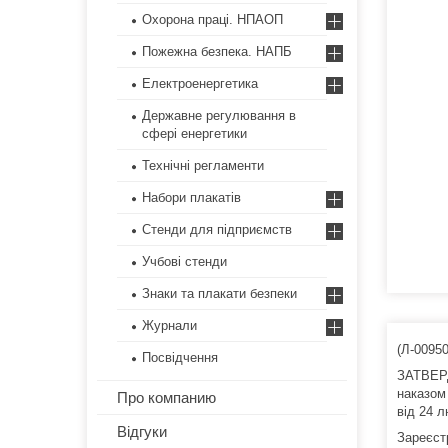
Охорона праці. НПАОП
Пожежна безпека. НАПБ
Електроенергетика
Державне регулювання в
сфері енергетики
Технічні регламенти
Набори плакатів
Стенди для підприємств
Учбові стенди
Знаки та плакати безпеки
Журнали
(Л-0095
Посвідчення
ЗАТВЕ
наказом 
Про компанию
від 24 л
Відгуки
Зареєст