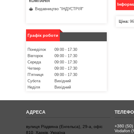
Інформа
Видавництво "ІНДУСТРІЯ"
Ціна:
96
Графік роботи
Понеділок
09:00
17:30
Вівторок
09:00
17:30
Середа
09:00
17:30
Четвер
09:00
17:30
Пʼятниця
09:00
17:30
Субота
Вихідний
Неділя
Вихідний
+380 (50)
вулиця Різдвяна (Енгельса), 29-а, офіс
Vodafon (
810, Харків, Україна