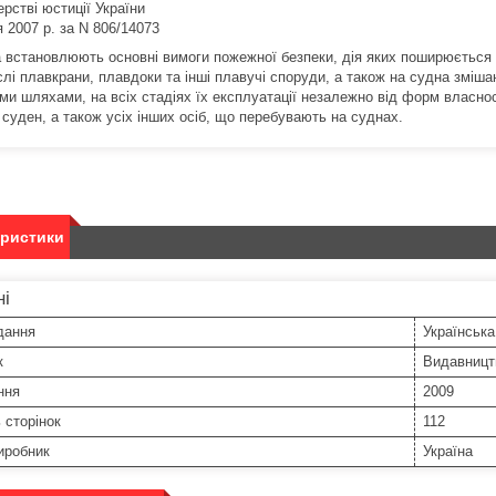
ерстві юстиції України
я 2007 р. за N 806/14073
 встановлюють основні вимоги пожежної безпеки, дія яких поширюється на
лі плавкрани, плавдоки та інші плавучі споруди, а також на судна зміша
ми шляхами, на всіх стадіях їх експлуатації незалежно від форм власност
 суден, а також усіх інших осіб, що перебувають на суднах.
еристики
ні
дання
Українська
к
Видавницт
ння
2009
ь сторінок
112
иробник
Україна