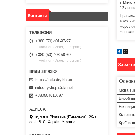
в Мініст
12 липн
Контакти
Правила
тому чис
морськи
екіпажів
+380 (50) 401-97-97
Vodafon (Viber, Telegram)
+380 (50) 406-50-69
Vodafon (Viber, Telegram)
Характ
https://industry.kh.ua
Основ
industryshop@ukr.net
Мова ви
+380504019797
Виробни
Рік вида
Кількіст
вулиця Різдвяна (Енгельса), 29-а,
офіс 810, Харків, Україна
Країна в