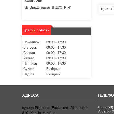
Видавництво "ІНДУСТРІЯ"
Ціна:
11
Графік роботи
Понеділок
09:00
17:30
Вівторок
09:00
17:30
Середа
09:00
17:30
Четвер
09:00
17:30
Пʼятниця
09:00
17:30
Субота
Вихідний
Неділя
Вихідний
+380 (50)
вулиця Різдвяна (Енгельса), 29-а, офіс
Vodafon (
810, Харків, Україна