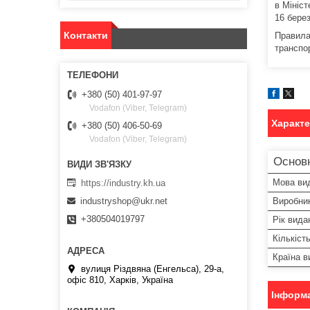
в Мініст
16 бере
Контакти
Правила
транспо
+380 (50) 401-97-97
Vodafon (Viber, Telegram)
Характ
+380 (50) 406-50-69
Vodafon (Viber, Telegram)
Основ
Мова ви
https://industry.kh.ua
Виробни
industryshop@ukr.net
+380504019797
Рік вида
Кількіст
Країна в
вулиця Різдвяна (Енгельса), 29-а,
офіс 810, Харків, Україна
Інформа