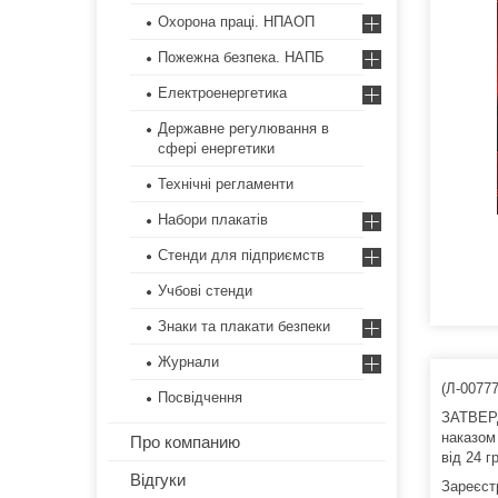
Охорона праці. НПАОП
Пожежна безпека. НАПБ
Електроенергетика
Державне регулювання в
сфері енергетики
Технічні регламенти
Набори плакатів
Стенди для підприємств
Учбові стенди
Знаки та плакати безпеки
Журнали
(Л-00777
Посвідчення
ЗАТВЕ
наказом
Про компанию
від 24 г
Відгуки
Зареєст