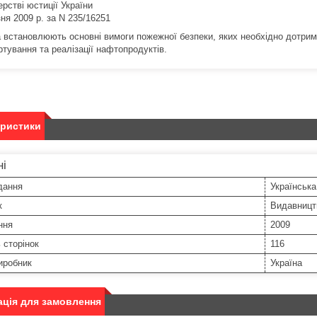
ерстві юстиції України
зня 2009 р. за N 235/16251
 встановлюють основні вимоги пожежної безпеки, яких необхідно дотримув
ртування та реалізації нафтопродуктів.
еристики
ні
дання
Українська
к
Видавницт
ння
2009
ь сторінок
116
иробник
Україна
ція для замовлення