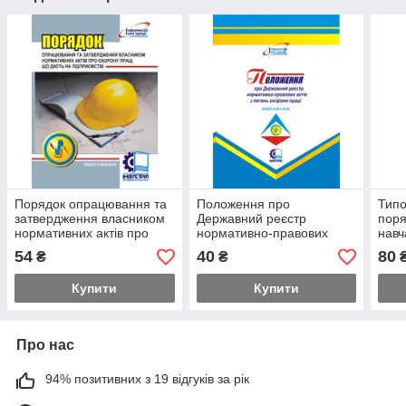
Порядок опрацювання та
Положення про
Типо
затвердження власником
Державний реєстр
поря
нормативних актів про
нормативно-правових
навч
охорону праці, що діють
актів з питань охорони
знан
54
40
80
₴
₴
на підприємстві. Н
праці. НПАОП 0.00-4.03-
прац
04
05
Купити
Купити
Про нас
94% позитивних з 19 відгуків за рік