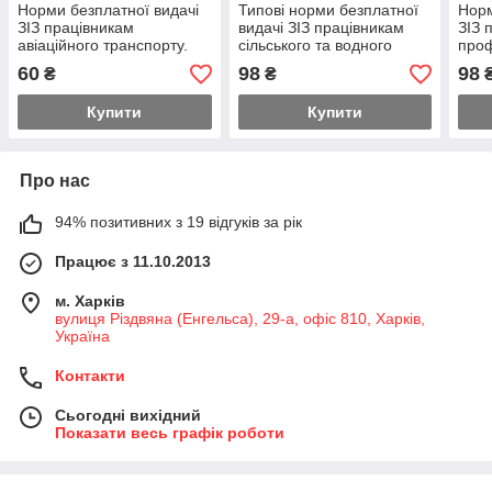
Норми безплатної видачі
Типові норми безплатної
Норм
ЗІЗ працівникам
видачі ЗІЗ працівникам
ЗІЗ 
авіаційного транспорту.
сільського та водного
проф
НПАОП 62.0-3.01-08
господарства. НПАОП
про
60
98
98
₴
₴
0.00-3.01-98
0.00
Купити
Купити
Про нас
94% позитивних з 19 відгуків за рік
Працює з 11.10.2013
м. Харків
вулиця Різдвяна (Енгельса), 29-а, офіс 810, Харків,
Україна
Контакти
Сьогодні вихідний
Показати весь графік роботи