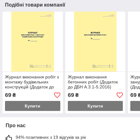
Подібні товари компанії
Журнал виконання робіт з
Журнал виконання
Журн
монтажу будівельних
бетонних робіт (Додаток
зану
конструкцій (Додаток до
до ДБН А.3.1-5:2016)
(Дод
ДБН А.3.1-5:2016)
5:20
69
69
69
₴
₴
Купити
Купити
Про нас
94% позитивних з 19 відгуків за рік