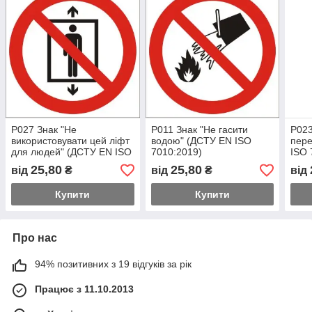
P027 Знак "Не
P011 Знак "Не гасити
P023
використовувати цей ліфт
водою" (ДСТУ EN ISO
пер
для людей" (ДСТУ EN ISO
7010:2019)
ISO 
7010:2019)
25,80
25,80
від
₴
від
₴
від
Купити
Купити
Про нас
94% позитивних з 19 відгуків за рік
Працює з 11.10.2013