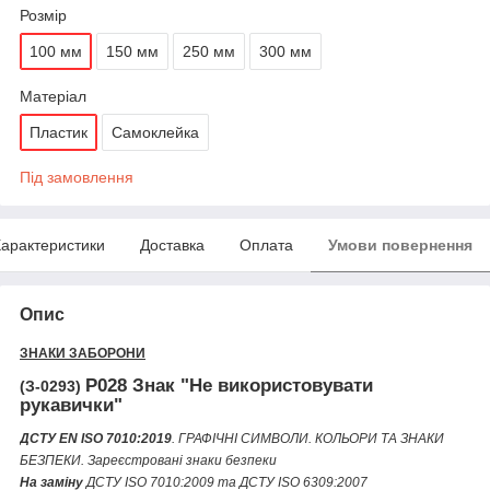
Розмір
100 мм
150 мм
250 мм
300 мм
Матеріал
Пластик
Самоклейка
Під замовлення
арактеристики
Доставка
Оплата
Умови повернення
Опис
ЗНАКИ ЗАБОРОНИ
P028 Знак "Не використовувати
(З-0293)
рукавички"
ДСТУ EN ISO 7010:2019
. ГРАФІЧНІ СИМВОЛИ. КОЛЬОРИ ТА ЗНАКИ
БЕЗПЕКИ. Зареєстровані знаки безпеки
На заміну
ДСТУ ІSО 7010:2009 та ДСТУ ІSО 6309:2007