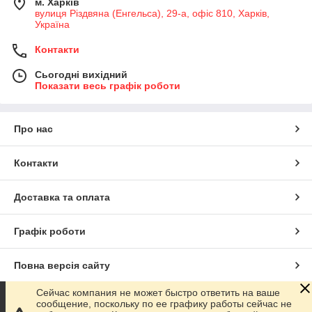
м. Харків
вулиця Різдвяна (Енгельса), 29-а, офіс 810, Харків,
Україна
Контакти
Сьогодні вихідний
Показати весь графік роботи
Про нас
Контакти
Доставка та оплата
Графік роботи
Повна версія сайту
Сейчас компания не может быстро ответить на ваше
Сайт створено на маркетплейсі
Prom.ua
сообщение, поскольку по ее графику работы сейчас не