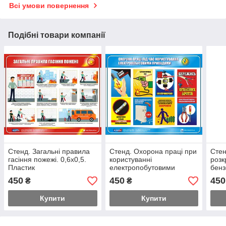
Всі умови повернення
Подібні товари компанії
Стенд. Загальні правила
Стенд. Охорона праці при
Стен
гасіння пожежі. 0,6х0,5.
користуванні
розк
Пластик
електропобутовими
бенз
приладами. 0,6х0,5.
Плас
450
450
450
₴
₴
Пластик
Купити
Купити