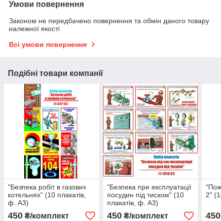
Умови повернення
Законом не передбачено повернення та обмін даного товару
належної якості
Всі умови повернення
Подібні товари компанії
"Безпека робіт в газових
"Безпека при експлуатації
"Пож
котельнях" (10 плакатів,
посудин під тиском" (10
2" (
ф. А3)
плакатів, ф. А3)
450
450
450
₴/комплект
₴/комплект