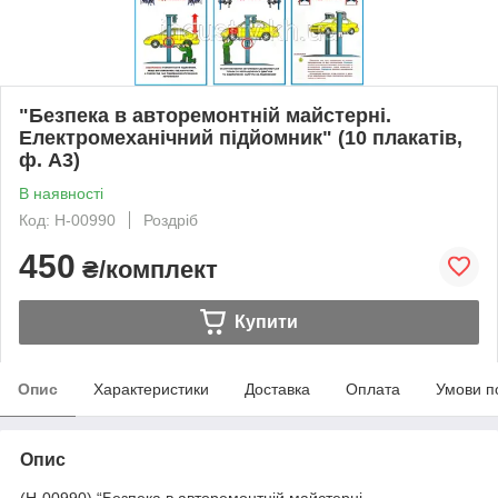
"Безпека в авторемонтній майстерні.
Електромеханічний підйомник" (10 плакатів,
ф. А3)
В наявності
Код: Н-00990
Роздріб
450
₴/комплект
Купити
Опис
Характеристики
Доставка
Оплата
Умови п
Опис
(Н-00990) “Безпека в авторемонтній майстерні.