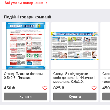
Всі умови повернення
Подібні товари компанії
Стенд. Плакати безпеки.
Стенд. Як підготувати
Стен
0,5х0,6. Пластик
себе до пологів. Фізично і
поте
морально. 0,6х1,0.
част
Пластик
Тран
450
825
450
₴
₴
поте
Плас
Купити
Купити