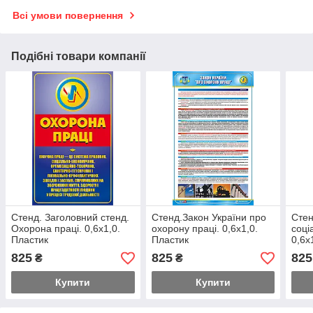
Всі умови повернення
Подібні товари компанії
Стенд. Заголовний стенд.
Стенд.Закон України про
Стен
Охорона праці. 0,6х1,0.
охорону праці. 0,6х1,0.
соці
Пластик
Пластик
0,6х
825
825
825
₴
₴
Купити
Купити