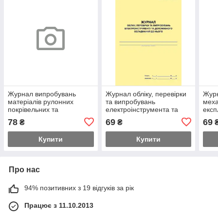
Журнал випробувань
Журнал обліку, перевірки
Журн
матеріалів рулонних
та випробувань
меха
покрівельних та
електроінструмента та
експ
гідроізоляційних
допоміжного обладнання
випр
78
69
69
₴
₴
до нього
захи
прис
Купити
Купити
Про нас
94% позитивних з 19 відгуків за рік
Працює з 11.10.2013