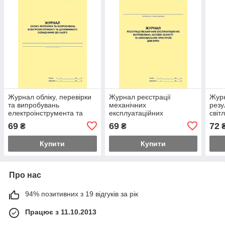
Журнал обліку, перевірки
Журнал реєстрації
Журн
та випробувань
механічних
резу
електроінструмента та
експлуатаційних
світ
допоміжного обладнання
випробувань засобів
Фор
69
69
72
₴
₴
до нього
захисту та ізолювальних
пристроїв для ВРПН
Купити
Купити
Про нас
94% позитивних з 19 відгуків за рік
Працює з 11.10.2013