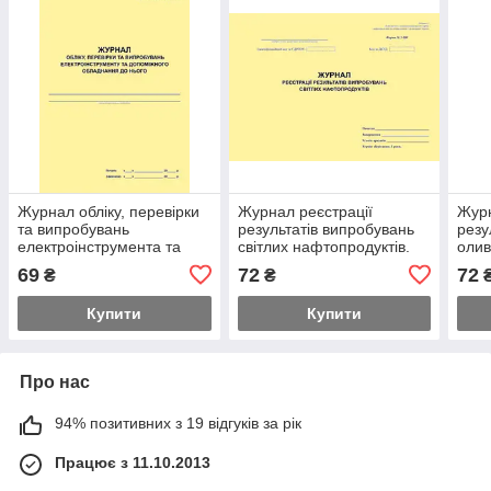
Журнал обліку, перевірки
Журнал реєстрації
Журн
та випробувань
результатів випробувань
резу
електроінструмента та
світлих нафтопродуктів.
олив
допоміжного обладнання
Форма N 5-НК
69
72
72
₴
₴
до нього
Купити
Купити
Про нас
94% позитивних з 19 відгуків за рік
Працює з 11.10.2013