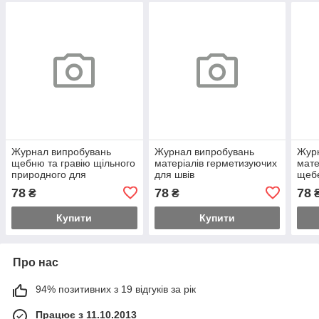
Журнал випробувань
Журнал випробувань
Жур
щебню та гравію щільного
матеріалів герметизуючих
мате
природного для
для швів
щебе
будівельних матеріалів,
цементобетонних і
осно
78
78
78
₴
₴
виробів, конструкцій та
асфальтобетонних
авто
покриттів
Купити
Купити
Про нас
94% позитивних з 19 відгуків за рік
Працює з 11.10.2013