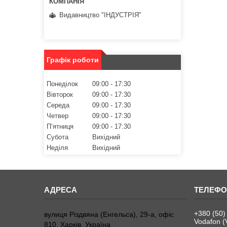
Видавництво "ІНДУСТРІЯ"
Графік роботи
Понеділок
09:00
17:30
Вівторок
09:00
17:30
Середа
09:00
17:30
Четвер
09:00
17:30
Пʼятниця
09:00
17:30
Субота
Вихідний
Неділя
Вихідний
+380 (50)
вулиця Різдвяна (Енгельса), 29-а, офіс
Vodafon (
810, Харків, Україна