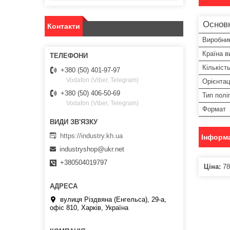
Основ
Контакти
Виробни
Країна в
Кількіст
+380 (50) 401-97-97
Vodafon (Viber, Telegram)
Орієнтац
+380 (50) 406-50-69
Тип полі
Vodafon (Viber, Telegram)
Формат
https://industry.kh.ua
Інформа
industryshop@ukr.net
+380504019797
Ціна:
78
вулиця Різдвяна (Енгельса), 29-а,
офіс 810, Харків, Україна