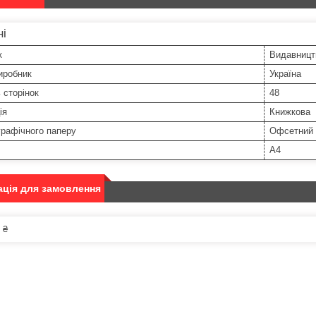
ні
к
Видавницт
иробник
Україна
ь сторінок
48
ія
Книжкова
графічного паперу
Офсетний
A4
ція для замовлення
 ₴