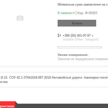
Мінімальна сума замовлення на с
В наявності
Код:
Ж-00303
Купити
+380 (50) 401-97-97
Vodafon (Viber, Telegram)
Законом не передбачено поверненн
 И.15. СОУ 42.1-37641918-087:2019 Автомобільні дороги. Інженерно-техні
рства
еристики