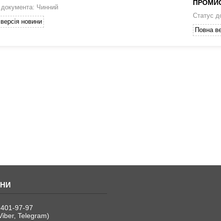
ПРОМИ
 документа: Чинний
Статус д
версія новини
Повна ве
 401-97-97
Viber, Telegram)