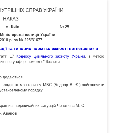
НУТРІШНІХ СПРАВ УКРАЇНИ
НАКАЗ
м. Київ
№ 25
Міністерстві юстиції України
2018 р. за № 225/31677
ції та типових норм належності вогнегасників
татті 17
Кодексу цивільного захисту України
, з метою
ечення у сфері пожежної безпеки
о додаються.
в влади та моніторингу МВС (Боднар В. Є.) забезпечити
 установленому порядку.
раїни з надзвичайних ситуацій Чечоткіна М. О.
Б. Аваков