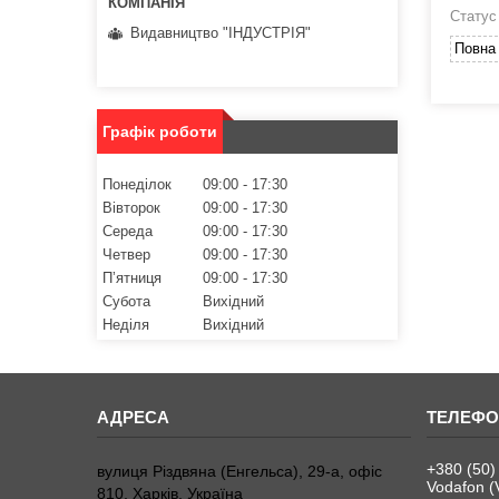
Статус
Видавництво "ІНДУСТРІЯ"
Повна 
Графік роботи
Понеділок
09:00
17:30
Вівторок
09:00
17:30
Середа
09:00
17:30
Четвер
09:00
17:30
Пʼятниця
09:00
17:30
Субота
Вихідний
Неділя
Вихідний
+380 (50)
вулиця Різдвяна (Енгельса), 29-а, офіс
Vodafon (
810, Харків, Україна