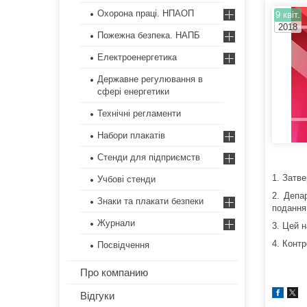
Охорона праці. НПАОП
9 квіт.
2018
Пожежна безпека. НАПБ
Електроенергетика
Державне регулювання в
сфері енергетики
Технічні регламенти
Набори плакатів
Стенди для підприємств
1. Затв
Учбові стенди
2. Депа
Знаки та плакати безпеки
подання
Журнали
3. Цей н
4. Конт
Посвідчення
Про компанию
Відгуки