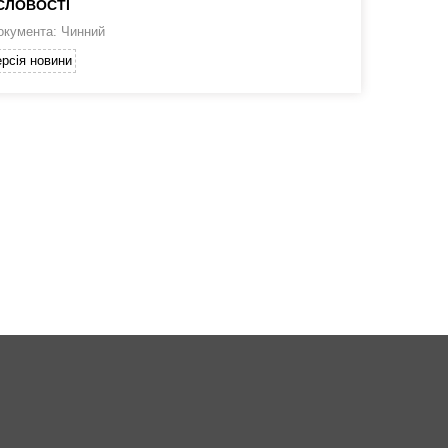
СЛОВОСТІ
окумента: Чинний
рсія новини