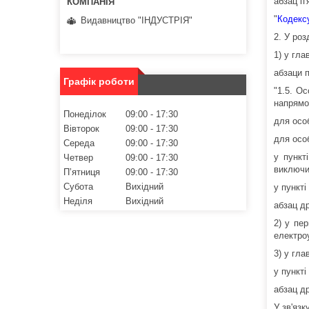
абзац п'
"
Кодексу
Видавництво "ІНДУСТРІЯ"
2. У роз
1) у глав
абзаци п
Графік роботи
"1.5. О
напрямо
Понеділок
09:00
17:30
для особ
Вівторок
09:00
17:30
для особ
Середа
09:00
17:30
у пункт
Четвер
09:00
17:30
виключи
Пʼятниця
09:00
17:30
Субота
Вихідний
у пункт
Неділя
Вихідний
абзац д
2) у пе
електро
3) у глав
у пункті 
абзац д
У зв'язк