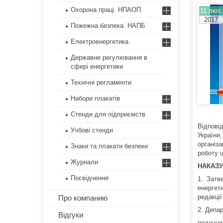
Охорона праці. НПАОП
11 лют.
2017
Пожежна безпека. НАПБ
Електроенергетика
Державне регулювання в
сфері енергетики
Технічні регламенти
Набори плакатів
Стенди для підприємств
Відпові
Учбові стенди
України
організ
Знаки та плакати безпеки
роботу 
Журнали
НАКАЗУ
Посвідчення
1. Затв
енергет
редакції
Про компанию
2. Депа
Відгуки
подання