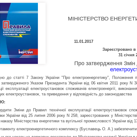
МІНІСТЕРСТВО ЕНЕРГЕТ
11.01.2017
Зареєстровано в 
31 січня 
Про затвердження Змін
електроус
дно до статті 7 Закону України "Про електроенергетику", Положення п
, затвердженого Указом Президента України від 06 квітня 2011 року
N
38
ації експлуатації електроустановок споживачів електроенергії, виконан
цих електроустановок, та приведення у відповідність до законодавства
Ю:
ердити Зміни до Правил технічної експлуатації електроустановок спо
ики України від 25 липня 2006 року
N
258, зареєстрованих у Міністерств
 наказу Міністерства енергетики та вугільної промисловості України від 
ртаменту електроенергетичного комплексу (Буславець О. А.) забезпечити
 цього наказу на державну реєстрацію до Міністерства юстиції України в