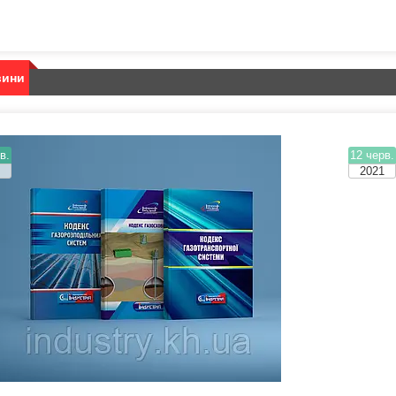
вини
в.
12 черв.
1
2021