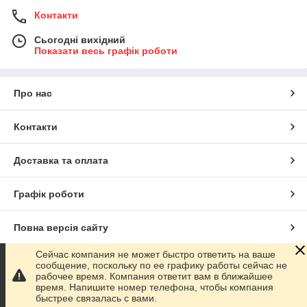
Контакти
Сьогодні вихідний
Показати весь графік роботи
Про нас
Контакти
Доставка та оплата
Графік роботи
Повна версія сайту
Сейчас компания не может быстро ответить на ваше
Сайт створено на маркетплейсі
Prom.ua
сообщение, поскольку по ее графику работы сейчас не
рабочее время. Компания ответит вам в ближайшее
время. Напишите номер телефона, чтобы компания
Політика конфіденційності
быстрее связалась с вами.