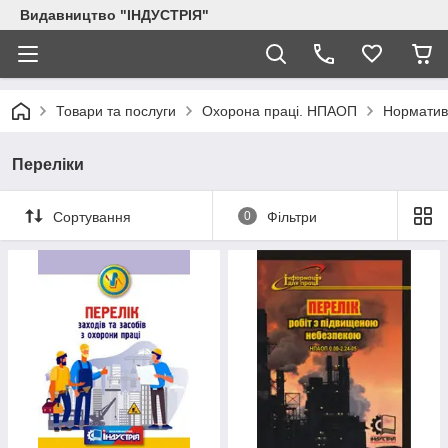
Видавництво "ІНДУСТРІЯ"
Товари та послуги
Охорона праці. НПАОП
Нормативн
Переліки
Сортування
0
Фільтри